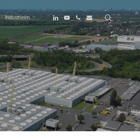
search
linkedin
youtube
phone
email
Industrieën