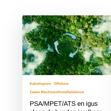
Hit enter to search or ESC to close
Kabelrupsen
Offshore
Zware Machines/Installatiebouw
PSA/MPET/ATS en igus