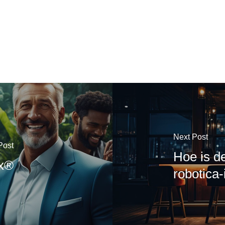
Next Post
Post
Hoe is d
ex®
robotica-