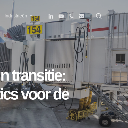
search
linkedin
youtube
phone
email
Industrieën
 transitie:
ics voor de