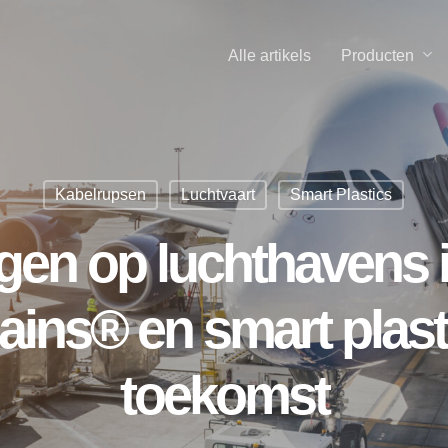
Producten
Alle artikels
Kabelrupsen
Luchtvaart
Smart Plastics
n op luchthavens in
ains® en smart plast
toekomst