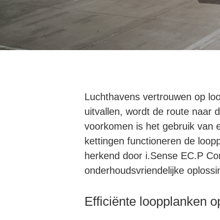
Luchthavens vertrouwen op loo
uitvallen, wordt de route naar
voorkomen is het gebruik van e
kettingen functioneren de loo
herkend door i.Sense EC.P Con
onderhoudsvriendelijke oplossi
Hit enter to search or ESC to close
Efficiënte loopplanken 