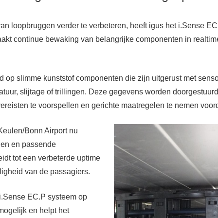
van loopbruggen verder te verbeteren, heeft igus het i.Sense E
aakt continue bewaking van belangrijke componenten in realtime
d op slimme kunststof componenten die zijn uitgerust met sen
tuur, slijtage of trillingen. Deze gegevens worden doorgestuur
isten te voorspellen en gerichte maatregelen te nemen voordat
Keulen/Bonn Airport nu
nnen en passende
idt tot een verbeterde uptime
ligheid van de passagiers.
 i.Sense EC.P systeem op
ogelijk en helpt het