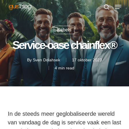
Menu
Skip
to
search
Close
main
Menu
content
Kabels
Service-oase chainflex®
By
Sven Dolahsek
17 oktober 2023
4 min read
In de steeds meer geglobaliseerde wereld
van vandaag de dag is service vaak een last