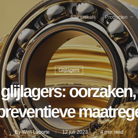
Producten
Alle artikels
Glijlagers
glijlagers: oorzake
preventieve maatreg
By
Wim Laporte
12 juli 2023
4 min read