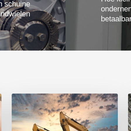
n schuine
ondernem
andwielen
betaalba