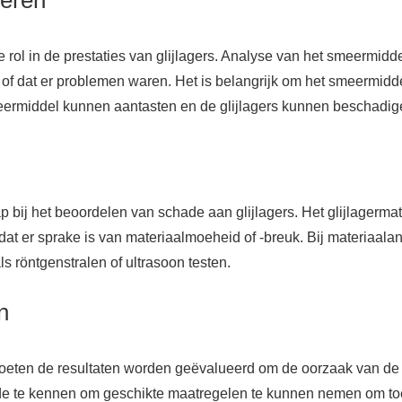
seren
 rol in de prestaties van glijlagers. Analyse van het smeermidde
f dat er problemen waren. Het is belangrijk om het smeermiddel
meermiddel kunnen aantasten en de glijlagers kunnen beschadig
ap bij het beoordelen van schade aan glijlagers. Het glijlagerm
 dat er sprake is van materiaalmoeheid of -breuk. Bij materiaa
s röntgenstralen of ultrasoon testen.
n
oeten de resultaten worden geëvalueerd om de oorzaak van de sc
de te kennen om geschikte maatregelen te kunnen nemen om to