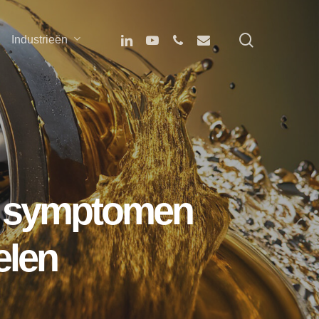
search
linkedin
youtube
phone
email
Industrieën
n, symptomen
elen