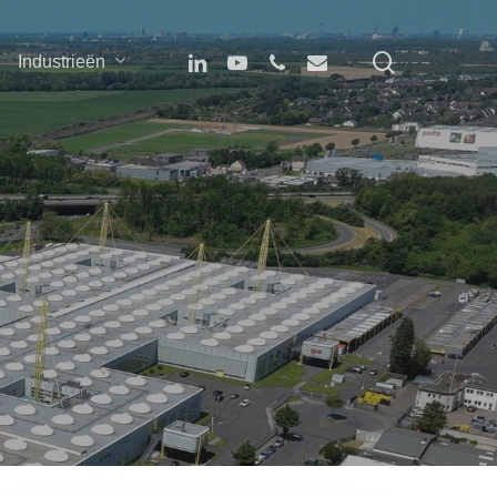
search
linkedin
youtube
phone
email
Industrieën