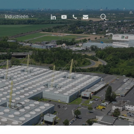
search
linkedin
youtube
phone
email
Industrieën